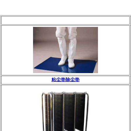
粘尘垫除尘垫