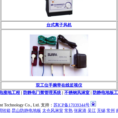
台式离子风机
双工位手腕带在线监视仪
电接地工程
|
防静电门禁管理系统
|
不锈钢风淋室
|
防静电地板工
chnology Co., Ltd. 支持：
苏ICP备17039344号
周转箱
昆山防静电地板
太仓风淋室
常熟
张家港
吴江
无锡
常州