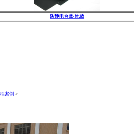
防静电台垫 地垫
程案例
>