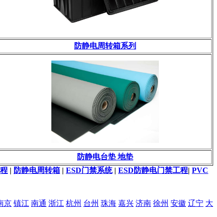
防静电周转箱系列
防静电台垫 地垫
程
|
防静电周转箱
|
ESD门禁系统
|
ESD防静电门禁工程
|
PVC
南京
镇江
南通
浙江
杭州
台州
珠海
嘉兴
济南
徐州
安徽
辽宁
大