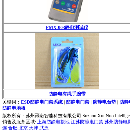
FMX-003静电测试仪
防静电有绳手腕带
关键词：
ESD防静电门禁系统
|
防静电门禁
|
防静电台垫
|
防静
防静电地板
版权所有：苏州讯诺智能科技有限公司 Suzhou XunNuo Intelligent Te
销售及服务区域:
上海防静电接地
江苏防静电门禁
苏州防静电
连
合肥
北京
天津
武汉